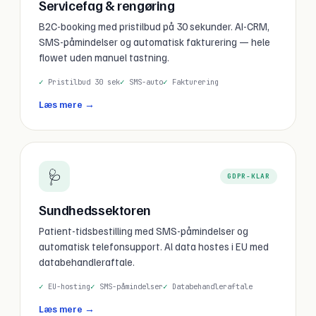
Servicefag & rengøring
B2C-booking med pristilbud på 30 sekunder. AI-CRM,
SMS-påmindelser og automatisk fakturering — hele
flowet uden manuel tastning.
Pristilbud 30 sek
SMS-auto
Fakturering
Læs mere →
🩺
GDPR-KLAR
Sundhedssektoren
Patient-tidsbestilling med SMS-påmindelser og
automatisk telefonsupport. Al data hostes i EU med
databehandleraftale.
EU-hosting
SMS-påmindelser
Databehandleraftale
Læs mere →