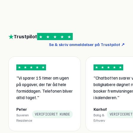
★
Trustpilot
★
★
★
★
★
Se & skriv anmeldelser på Trustpilot ↗
★
★
★
★
★
★
★
★
★
★
"Vi sparer 15 timer om ugen
"Chatbotten svarer 
på opgaver, der før åd hele
boligkøbere døgnet 
formiddagen. Telefonen bliver
booker fremvisninger
altid taget."
i kalenderen."
Peter
Karhof
VERIFICERET KUNDE
VERIFICERET
Suveren
Bolig &
Residence
Erhverv