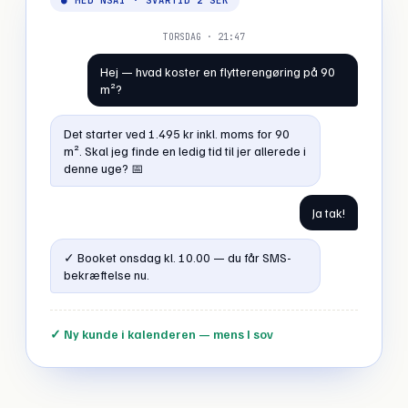
● MED NSAI · SVARTID 2 SEK
TORSDAG · 21:47
Hej — hvad koster en flytterengøring på 90
m²?
Det starter ved 1.495 kr inkl. moms for 90
m². Skal jeg finde en ledig tid til jer allerede i
denne uge? 📅
Ja tak!
✓ Booket onsdag kl. 10.00 — du får SMS-
bekræftelse nu.
✓ Ny kunde i kalenderen — mens I sov