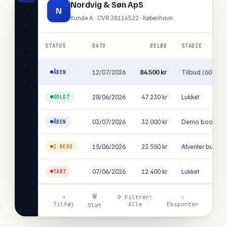
Nordvig & Søn ApS
N
📞
Kunde A · CVR 38114522 · København
💬
STATUS
DATO
BELØB
STADIE
📅
📊
12/07/2026
84.500 kr
Tilbud (60%)
ÅBEN
⚙️
28/06/2026
47.230 kr
Lukket
SOLGT
03/07/2026
32.000 kr
Demo booket (
ÅBEN
15/06/2026
23.550 kr
Afventer budget
I BERO
07/06/2026
12.400 kr
Lukket
TABT
🗑
＋
⚲ Filtrér:
⇩
Alle
Eksportér
Tilføj
Slet