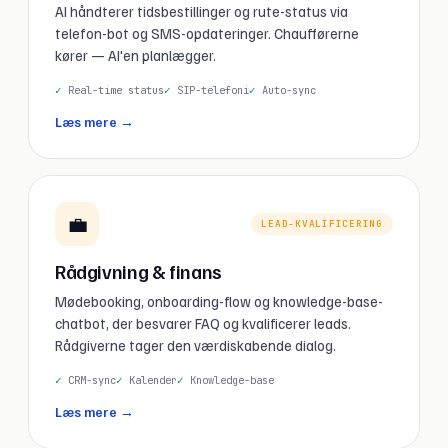
AI håndterer tidsbestillinger og rute-status via
telefon-bot og SMS-opdateringer. Chaufførerne
kører — AI'en planlægger.
Real-time status
SIP-telefoni
Auto-sync
Læs mere →
💼
LEAD-KVALIFICERING
Rådgivning & finans
Mødebooking, onboarding-flow og knowledge-base-
chatbot, der besvarer FAQ og kvalificerer leads.
Rådgiverne tager den værdiskabende dialog.
CRM-sync
Kalender
Knowledge-base
Læs mere →