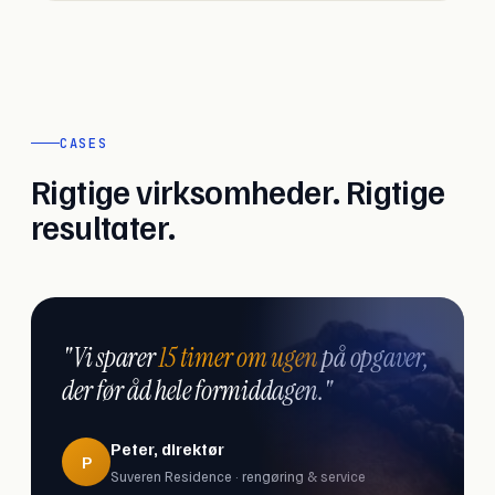
CASES
Rigtige virksomheder. Rigtige
resultater.
"Vi sparer
15 timer om ugen
på opgaver,
der før åd hele formiddagen."
Peter, direktør
P
Suveren Residence · rengøring & service