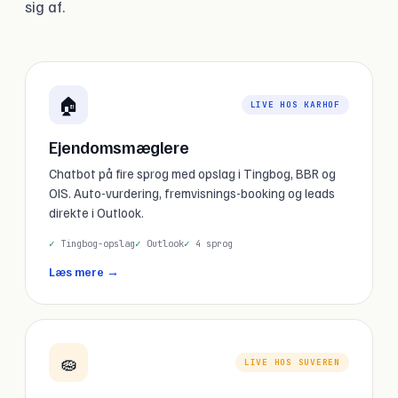
sig af.
🏠
LIVE HOS KARHOF
Ejendomsmæglere
Chatbot på fire sprog med opslag i Tingbog, BBR og
OIS. Auto-vurdering, fremvisnings-booking og leads
direkte i Outlook.
Tingbog-opslag
Outlook
4 sprog
Læs mere →
🧽
LIVE HOS SUVEREN