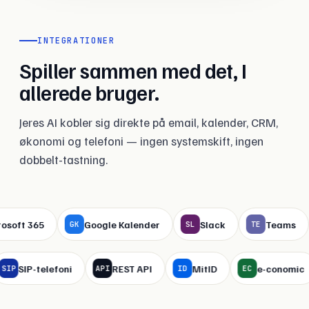
INTEGRATIONER
Spiller sammen med det, I
allerede bruger.
Jeres AI kobler sig direkte på email, kalender, CRM,
økonomi og telefoni — ingen systemskift, ingen
dobbelt-tastning.
5
Google Kalender
Slack
Teams
Hub
GK
SL
TE
HS
way
SIP-telefoni
REST API
MitID
e-
SIP
API
ID
EC