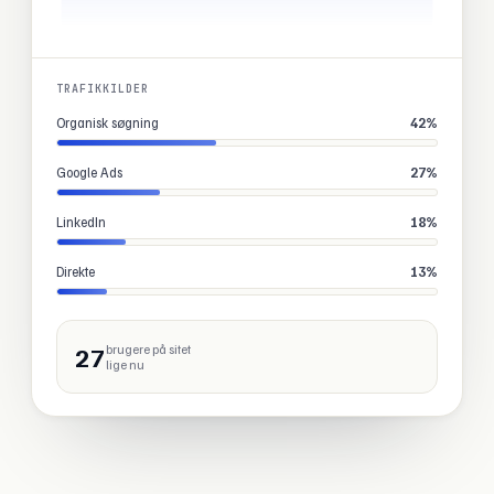
TRAFIKKILDER
Organisk søgning
42%
Google Ads
27%
LinkedIn
18%
Direkte
13%
27
brugere på sitet
lige nu