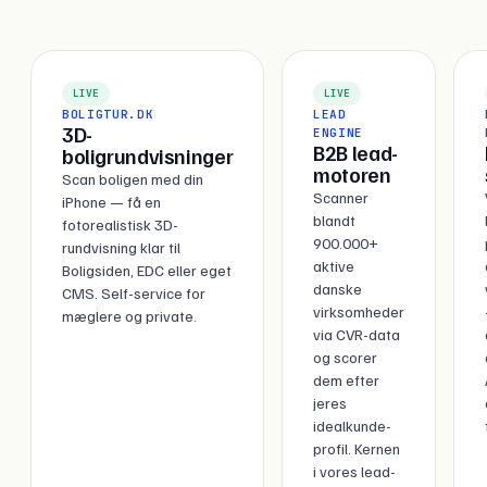
LIVE
LIVE
BOLIGTUR.DK
LEAD
3D-
ENGINE
B2B lead-
boligrundvisninger
motoren
Scan boligen med din
Scanner
iPhone — få en
blandt
fotorealistisk 3D-
900.000+
rundvisning klar til
aktive
Boligsiden, EDC eller eget
danske
CMS. Self-service for
virksomheder
mæglere og private.
via CVR-data
og scorer
dem efter
jeres
idealkunde-
profil. Kernen
i vores lead-