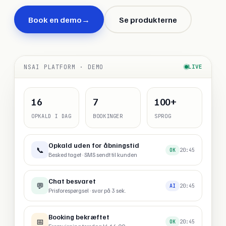
Book en demo
→
Se produkterne
NSAI PLATFORM · DEMO
LIVE
16
8
100+
OPKALD I DAG
BOOKINGER
SPROG
Ombooking klaret
📅
20:45
AI
Kunden flyttede selv til fredag
Opkald uden for åbningstid
📞
20:45
OK
Besked taget · SMS sendt til kunden
Chat besvaret
💬
20:45
AI