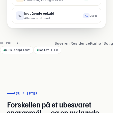
Prisforespørgsel · svar på 3 sek.
Booking bekræftet
📅
20:45
OK
Fremvisning torsdag kl. 14:00
Suveren Residence
Karhof Bolig
BETROET AF
GDPR-compliant
Hostet i EU
FØR / EFTER
Forskellen på et ubesvaret
spørgsmål — og en ny kunde.